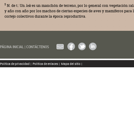
5
N. de t.: Un
lek
es un manchón de terreno, por lo general con vegetación ral
y año con año por los machos de ciertas especies de aves y mamíferos para l
cortejo colectivos durante la época reproductiva.
EMAIL
FACEBOOK
TWITTER
LINKEDIN
PÁGINA INICIAL
|
CONTÁCTENOS
Política de privacidad
|
Política de enlaces
|
Mapa del sitio
|