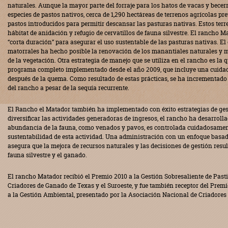
naturales. Aunque la mayor parte del forraje para los hatos de vacas y bece
especies de pastos nativos, cerca de 1,290 hectáreas de terrenos agrícolas p
pastos introducidos para permitir descansar las pasturas nativas. Estos ter
hábitat de anidación y refugio de cervatillos de fauna silvestre. El rancho M
“corta duración” para asegurar el uso sustentable de las pasturas nativas. El 
matorrales ha hecho posible la renovación de los manantiales naturales y m
de la vegetación. Otra estrategia de manejo que se utiliza en el rancho es la 
programa completo implementado desde el año 2009, que incluye una cuidado
después de la quema. Como resultado de estas prácticas, se ha incrementado 
del rancho a pesar de la sequía recurrente.
El Rancho el Matador también ha implementado con éxito estrategias de ges
diversificar las actividades generadoras de ingresos, el rancho ha desarroll
abundancia de la fauna, como venados y pavos, es controlada cuidadosamen
sustentabilidad de esta actividad. Una administración con un enfoque basa
asegura que la mejora de recursos naturales y las decisiones de gestión resul
fauna silvestre y el ganado.
El rancho Matador recibió el Premio 2010 a la Gestión Sobresaliente de Pasti
Criadores de Ganado de Texas y el Suroeste, y fue también receptor del Prem
a la Gestión Ambiental, presentado por la Asociación Nacional de Criadores