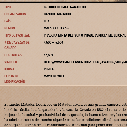
TIPO
ESTUDIO DE CASO GANADERO
ORGANIZACIÓN
RANCHO MATADOR
PAÍS
EUA
REGIÓN
MATADOR, TEXAS
TIPO DE PASTIZAL
PRADERA MIXTA DEL SUR O PRADERA MIXTA MERIDIONAL
# DE CABEZAS DE
4,500 – 5,500
GANADO
HECTÁREAS
52,609
VÍNCULO
HTTP://WWW.RANGELANDS.ORG/TEXAS/AWARDS/2010/
IDIOMA
INGLÉS
FECHA DE
MAYO DE 2013
MODIFICACIÓN
El rancho Matador, localizado en Matador, Texas, es una grande empresa est
histórica, dedicada a la ganadería y la cacería. Creada en 1882, el rancho tie
mejorando la salud y productividad de su ganado, la fauna silvestre y los re
La administración del rancho sigue de cerca las condiciones climáticas anual
de carga en función de las condiciones de humedad para poder mantener así 