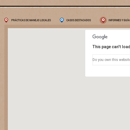
PRÁCTICAS DE MANEJO LOCALES
CASOS DESTACADOS
INFORMES Y GUÍA
This page can't loa
Do you own this websit