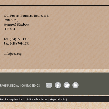
1001 Robert-Bourassa Boulevard,
Suite 1620,
Montreal (Quebec)
H3B 4L4
Tel.: (514) 350-4300
Fax: (438) 701-1434
info@cec.org
EMAIL
FACEBOOK
TWITTER
LINKEDIN
PÁGINA INICIAL
|
CONTÁCTENOS
Política de privacidad
|
Política de enlaces
|
Mapa del sitio
|