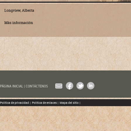
Longview, Alberta
Más información
EMAIL
FACEBOOK
TWITTER
LINKEDIN
PÁGINA INICIAL
|
CONTÁCTENOS
Política de privacidad
|
Política de enlaces
|
Mapa del sitio
|