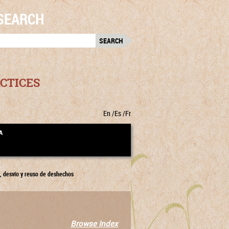
SEARCH
RCH
:
CTICES
En
Es
Fr
A
, desvío y reuso de deshechos
Browse Index