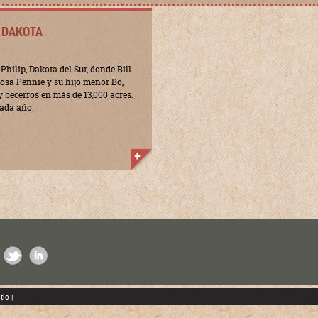
H DAKOTA
Philip, Dakota del Sur, donde Bill
osa Pennie y su hijo menor Bo,
 becerros en más de 13,000 acres.
cada año.
BOOK
TWITTER
LINKEDIN
tio
|