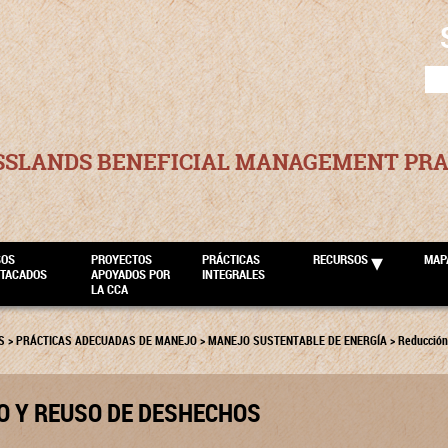
SEA
FOR
SSLANDS BENEFICIAL MANAGEMENT PRA
SOS
PROYECTOS
PRÁCTICAS
RECURSOS
MAP
STACADOS
APOYADOS POR
INTEGRALES
LA CCA
S
>
PRÁCTICAS ADECUADAS DE MANEJO
>
MANEJO SUSTENTABLE DE ENERGÍA
>
Reducción
O Y REUSO DE DESHECHOS