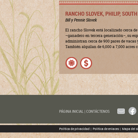
RANCHO SLOVEK, PHILIP, SOUT
Bill y Pennie Slovek
El rancho Slovek está localizado cerca de 
–ganadero en tercera generación–, su esp
administran cerca de 900 pares de vacas y
También alquilan de 6,000 a 7,000 acres 
EMAIL
FACE
PÁGINA INICIAL
|
CONTÁCTENOS
Política de privacidad
|
Política de enlaces
|
Mapa del si