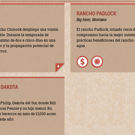
RANCHO PADLOCK
Big Horn, Montana
ancho Chinook despliega una visión
El rancho Padlock, situado cerca
ble. Durante la temporada de
compromiso hacia la mejor sustent
áximo de dos a cinco días en una
prácticas beneficiosas del rancho 
o y la propagación potencial de
agua.
ivos.
H DAKOTA
Philip, Dakota del Sur, donde Bill
osa Pennie y su hijo menor Bo,
 becerros en más de 13,000 acres.
cada año.