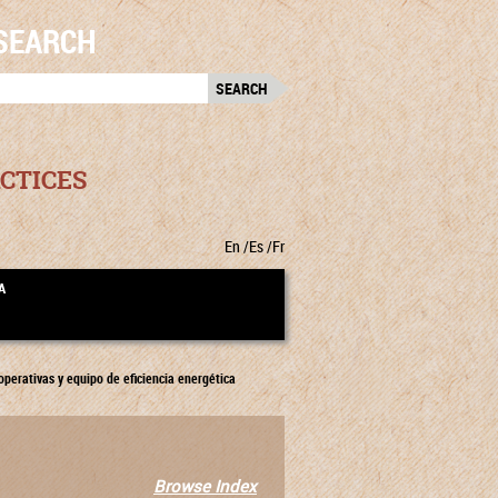
SEARCH
RCH
:
CTICES
En
Es
Fr
A
operativas y equipo de eficiencia energética
Browse Index