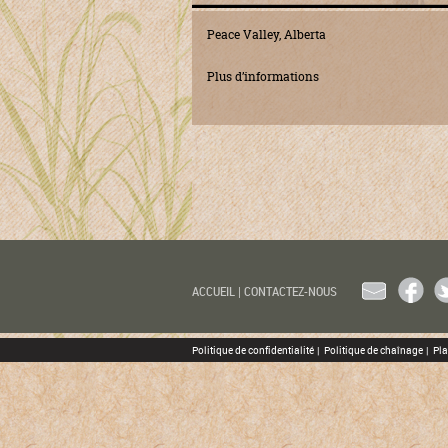
Peace Valley, Alberta
Plus d’informations
EMAIL
FACEBOO
TW
ACCUEIL
|
CONTACTEZ-NOUS
Politique de confidentialité
|
Politique de chaînage
|
Pla