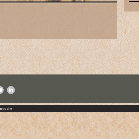
K
ITTER
LINKEDIN
n du site
|