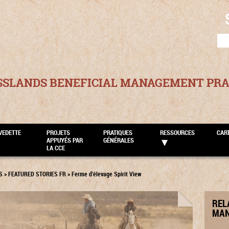
SEA
FOR
SSLANDS BENEFICIAL MANAGEMENT PRA
VEDETTE
PROJETS
PRATIQUES
RESSOURCES
CAR
APPUYÉS PAR
GÉNÉRALES
LA CCE
S
>
FEATURED STORIES FR
>
Ferme d’élevage Spirit View
REL
MAN