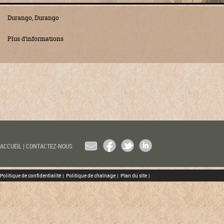
Durango, Durango
Plus d’informations
EMAIL
FACEBOOK
TWITTER
LINKEDIN
ACCUEIL
|
CONTACTEZ-NOUS
Politique de confidentialité
|
Politique de chaînage
|
Plan du site
|