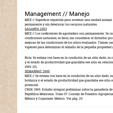
Management // Manejo
MEX
// Superficie requerida para sostener una unidad animal 
permanente y sin deteriorar los recursos naturales.
SAGARPA 2003
.
MEX
// Los coeficientes de agostadero son permanentes. Se c
condiciones naturales, es decir, sin considerar el disturbio p
mejoras de las condiciones de los sitios evaluados. Tienen car
vigentes para determinar el tamaño de la pequeña propiedad
Nota: Se estima con base en la condición de un sitio dado, su
y el estado de productividad que guardaba ese sitio en relació
1965: 20).
SEMARNAT 2000
.
MEX
// Se estima con base en la condición de un sitio dado, 
botánica y el estado de productividad que guardaba ese sitio e
potencial.
CFAN. 1965. Estudio integral preliminar sobre la ganadería de 
República Mexicana. Tomo IV. Consejo de Fomento Agropecuar
México y Coparmex. México. Ver pág. 20.
RELATED TERMS // TÉRMINOS AFI