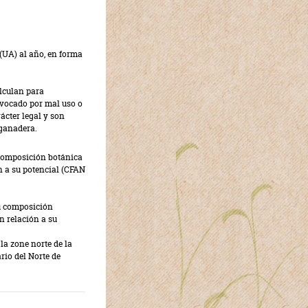
(UA) al año, en forma
alculan para
rovocado por mal uso o
ácter legal y son
 ganadera.
 composición botánica
n a su potencial (CFAN
su composición
n relación a su
la zone norte de la
io del Norte de
NES