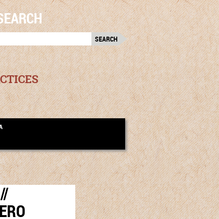
SEARCH
RCH
:
CTICES
A
//
DERO