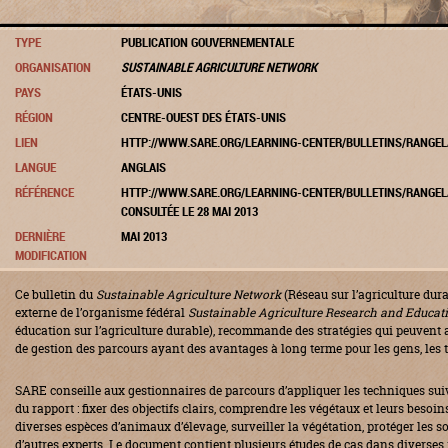
TYPE
PUBLICATION GOUVERNEMENTALE
ORGANISATION
SUSTAINABLE AGRICULTURE NETWORK
PAYS
ÉTATS-UNIS
RÉGION
CENTRE-OUEST DES ÉTATS-UNIS
LIEN
HTTP://WWW.SARE.ORG/LEARNING-CENTER/BULLETINS/RANGE
LANGUE
ANGLAIS
RÉFÉRENCE
HTTP://WWW.SARE.ORG/LEARNING-CENTER/BULLETINS/RANGE
CONSULTÉE LE 28 MAI 2013
DERNIÈRE
MAI 2013
MODIFICATION
Ce bulletin du
Sustainable Agriculture Network
(Réseau sur l’agriculture durab
externe de l’organisme fédéral
Sustainable Agriculture Research and Educat
éducation sur l’agriculture durable), recommande des stratégies qui peuvent 
de gestion des parcours ayant des avantages à long terme pour les gens, les ter
SARE conseille aux gestionnaires de parcours d’appliquer les techniques sui
du rapport : fixer des objectifs clairs, comprendre les végétaux et leurs besoin
diverses espèces d’animaux d’élevage, surveiller la végétation, protéger les sol
d’autres experts. Le document contient plusieurs études de cas dans diverses