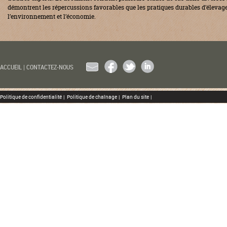
démontrent les répercussions favorables que les pratiques durables d’élevag
l’environnement et l’économie.
EMAIL
FACEBOOK
TWITTER
LINKEDIN
ACCUEIL
|
CONTACTEZ-NOUS
Politique de confidentialité
|
Politique de chaînage
|
Plan du site
|