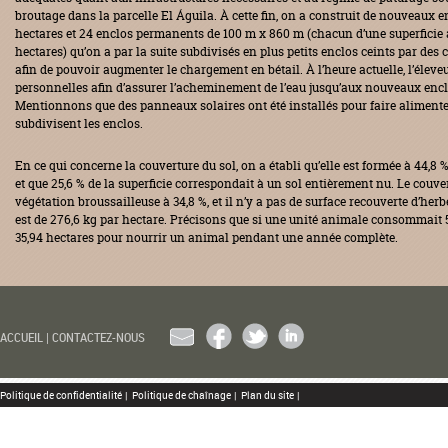
broutage dans la parcelle El Águila. À cette fin, on a construit de nouveau
hectares et 24 enclos permanents de 100 m x 860 m (chacun d’une superficie
hectares) qu’on a par la suite subdivisés en plus petits enclos ceints par des 
afin de pouvoir augmenter le chargement en bétail. À l’heure actuelle, l’éleveu
personnelles afin d’assurer l’acheminement de l’eau jusqu’aux nouveaux enc
Mentionnons que des panneaux solaires ont été installés pour faire alimenter
subdivisent les enclos.
En ce qui concerne la couverture du sol, on a établi qu’elle est formée à 44,8 %
et que 25,6 % de la superficie correspondait à un sol entièrement nu. Le couv
végétation broussailleuse à 34,8 %, et il n’y a pas de surface recouverte d’her
est de 276,6 kg par hectare. Précisons que si une unité animale consommait 50
35,94 hectares pour nourrir un animal pendant une année complète.
EMAIL
FACEBOOK
TWITTER
LINKEDIN
ACCUEIL
|
CONTACTEZ-NOUS
Politique de confidentialité
|
Politique de chaînage
|
Plan du site
|