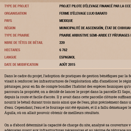
TYPE DE PROJET
PROJET PILOTE D’ÉLEVAGE FINANCÉ PAR LA CCE
ORGANISATION
FERME D’ÉLEVAGE LUJO BARATO
PAYS
MEXIQUE
RÉGION
MUNICIPALITÉ DE ASCENSIÓN, ÉTAT DE CHIHUA
TYPE DE PRAIRIE
PRAIRIE ARBUSTIVE SEMI-ARIDE ET PÂTURAGE
NBRE DE TÊTES DE BÉTAIL
220
HECTARES
6 762
LANGUE
ESPAGNOL
DATE DE MODIFICATION
AOÛT 2015
Dans le cadre du projet, l’adoption de pratiques de gestion bénéfiques par la 
visait à renforcer les infrastructures de l’exploitation afin d’améliorer le régi
pâturages, pour en fin de compte bonifier l’habitat des espèces fauniques qu’
parcouru la propriété, on a décidé de lancer le projet dans la parcelle El Sapo,
depuis la route et facile d’accès. Il y avait dans cette parcelle clôturée suffi
nourrir le bétail durant trois mois ainsi que de l’eau, plus précisément dans 
d’eau. Cependant, l’eau et le fourrage ont été épuisés, et il a fallu déménager l
Águila, où on allait pouvoir obtenir de meilleurs résultats.
On a d’abord déterminé la capacité de charge du site, analysé sa couverture vég
adéquates quant aux infrastructures nécessaires et au régime de pâturage souh