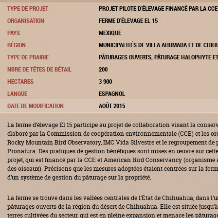
TYPE DE PROJET
PROJET PILOTE D’ÉLEVAGE FINANCÉ PAR LA CCE
ORGANISATION
FERME D’ÉLEVAGE EL 15
PAYS
MEXIQUE
RÉGION
MUNICIPALITÉS DE VILLA AHUMADA ET DE CHIH
TYPE DE PRAIRIE
PÂTURAGES OUVERTS, PÂTURAGE HALOPHYTE E
NBRE DE TÊTES DE BÉTAIL
200
HECTARES
3 900
LANGUE
ESPAGNOL
DATE DE MODIFICATION
AOÛT 2015
La ferme d’élevage El 15 participe au projet de collaboration visant la conserv
élaboré par la Commission de coopération environnementale (CCE) et les org
Rocky Mountain Bird Observatory, IMC Vida Silvestre et le regroupement de p
Pronatura. Des pratiques de gestion bénéfiques sont mises en œuvre sur cette
projet, qui est financé par la CCE et American Bird Conservancy (organisme
des oiseaux). Précisons que les mesures adoptées étaient centrées sur la for
d’un système de gestion du pâturage sur la propriété.
La ferme se trouve dans les vallées centrales de l’État de Chihuahua, dans l’
pâturages ouverts de la région du désert de Chihuahua. Elle est située jusqu’à 
terres cultivées du secteur, qui est en pleine expansion et menace les pâtura