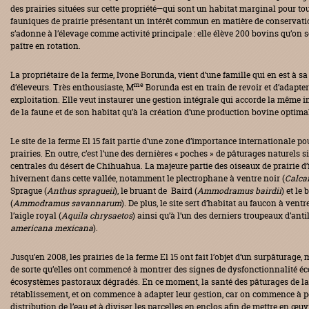
des prairies situées sur cette propriété—qui sont un habitat marginal pour to
fauniques de prairie présentant un intérêt commun en matière de conservatio
s’adonne à l’élevage comme activité principale : elle élève 200 bovins qu’on s
paître en rotation.
La propriétaire de la ferme, Ivone Borunda, vient d’une famille qui en est à s
me
d’éleveurs. Très enthousiaste, M
Borunda est en train de revoir et d’adapter
exploitation. Elle veut instaurer une gestion intégrale qui accorde la même 
de la faune et de son habitat qu’à la création d’une production bovine optimal
Le site de la ferme El 15 fait partie d’une zone d’importance internationale p
prairies. En outre, c’est l’une des dernières « poches » de pâturages naturels s
centrales du désert de Chihuahua. La majeure partie des oiseaux de prairie d
hivernent dans cette vallée, notamment le plectrophane à ventre noir (
Calca
Sprague (
Anthus spragueii
), le bruant de Baird (
Ammodramus bairdii
) et le
(
Ammodramus savannarum
). De plus, le site sert d’habitat au faucon à ventr
l’aigle royal (
Aquila chrysaetos
) ainsi qu’à l’un des derniers troupeaux d’anti
americana mexicana
).
Jusqu’en 2008, les prairies de la ferme El 15 ont fait l’objet d’un surpâturage,
de sorte qu’elles ont commencé à montrer des signes de dysfonctionnalité é
écosystèmes pastoraux dégradés. En ce moment, la santé des pâturages de la
rétablissement, et on commence à adapter leur gestion, car on commence à p
distribution de l’eau et à diviser les parcelles en enclos afin de mettre en œ