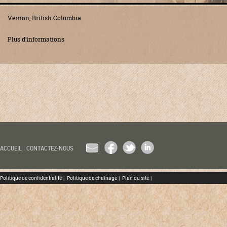
Vernon, British Columbia
Plus d’informations
EMAIL
FACEBOOK
TWITTER
LINKEDIN
ACCUEIL
|
CONTACTEZ-NOUS
Politique de confidentialité
|
Politique de chaînage
|
Plan du site
|