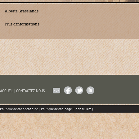
Alberta Grasslands
Plus d’informations
EMAIL
FACEBOOK
TWITTER
LINKEDIN
ACCUEIL
|
CONTACTEZ-NOUS
Politique de confidentialité
|
Politique de chaînage
|
Plan du site
|