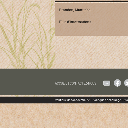
Brandon, Manitoba
Plus d’informations
EMAIL
FACEBOO
TW
ACCUEIL
|
CONTACTEZ-NOUS
Politique de confidentialité
|
Politique de chaînage
|
Pla