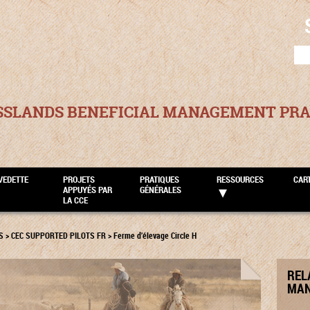
SEA
FOR
SSLANDS BENEFICIAL MANAGEMENT PRA
VEDETTE
PROJETS
PRATIQUES
RESSOURCES
CAR
APPUYÉS PAR
GÉNÉRALES
LA CCE
S
>
CEC SUPPORTED PILOTS FR
>
Ferme d’élevage Circle H
REL
MAN