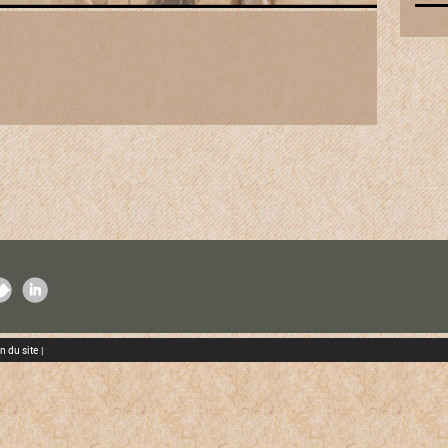
K
ITTER
LINKEDIN
n du site
|