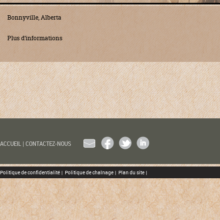
Bonnyville, Alberta
Plus d’informations
EMAIL
FACEBOOK
TWITTER
LINKEDIN
ACCUEIL
|
CONTACTEZ-NOUS
Politique de confidentialité
|
Politique de chaînage
|
Plan du site
|