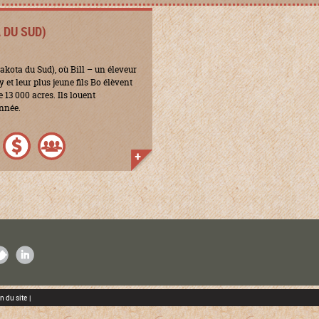
 DU SUD)
akota du Sud), où Bill – un éleveur
et leur plus jeune fils Bo élèvent
13 000 acres. Ils louent
nnée.
K
ITTER
LINKEDIN
n du site
|