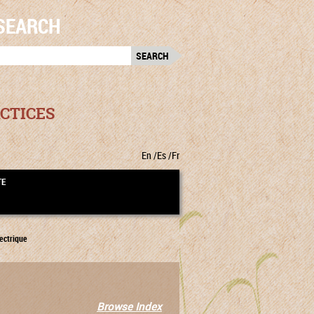
SEARCH
RCH
:
CTICES
En
Es
Fr
TE
ectrique
Browse Index