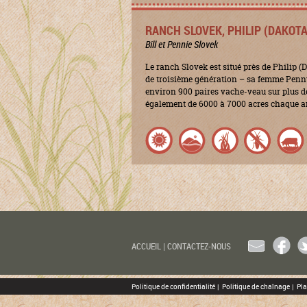
RANCH SLOVEK, PHILIP (DAKOTA
Bill et Pennie Slovek
Le ranch Slovek est situé près de Philip (D
de troisième génération – sa femme Penny 
environ 900 paires vache-veau sur plus de 
également de 6000 à 7000 acres chaque a
EMAIL
FACEBOO
TW
ACCUEIL
|
CONTACTEZ-NOUS
Politique de confidentialité
|
Politique de chaînage
|
Pla