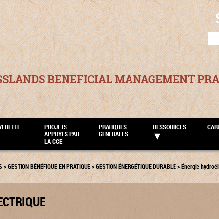
SEA
FOR
SSLANDS BENEFICIAL MANAGEMENT PRA
VEDETTE
PROJETS
PRATIQUES
RESSOURCES
CAR
APPUYÉS PAR
GÉNÉRALES
LA CCE
S
>
GESTION BÉNÉFIQUE EN PRATIQUE
>
GESTION ÉNERGÉTIQUE DURABLE
>
Énergie hydroél
ECTRIQUE