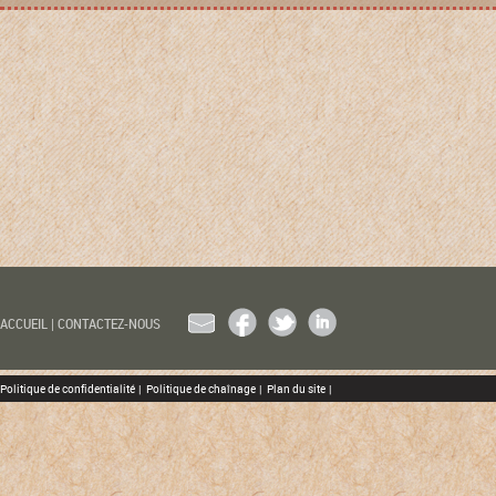
EMAIL
FACEBOOK
TWITTER
LINKEDIN
ACCUEIL
|
CONTACTEZ-NOUS
Politique de confidentialité
|
Politique de chaînage
|
Plan du site
|