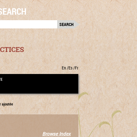
SEARCH
RCH
:
CTICES
En
Es
Fr
TE
r ajoutée
Browse Index