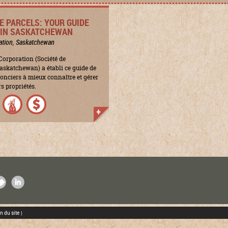
E PARCELS: YOUR GUIDE
E IN SASKATCHEWAN
ation, Saskatchewan
orporation (Société de
askatchewan) a établi ce guide de
 fonciers à mieux connaître et gérer
rs propriétés.
K
ITTER
LINKEDIN
n du site
|