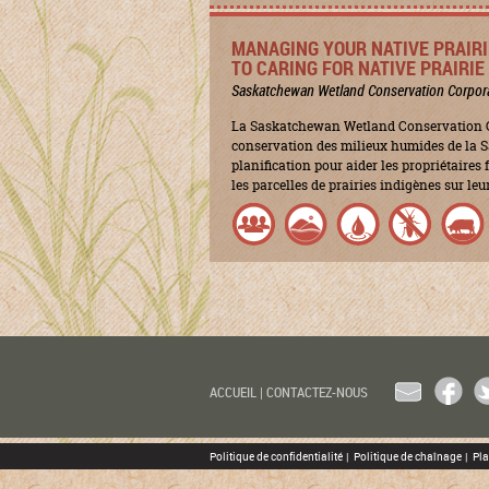
MANAGING YOUR NATIVE PRAIRI
TO CARING FOR NATIVE PRAIRI
Saskatchewan Wetland Conservation Corpor
La Saskatchewan Wetland Conservation C
conservation des milieux humides de la S
planification pour aider les propriétaires
les parcelles de prairies indigènes sur leu
EMAIL
FACEBOO
TW
ACCUEIL
|
CONTACTEZ-NOUS
Politique de confidentialité
|
Politique de chaînage
|
Pla