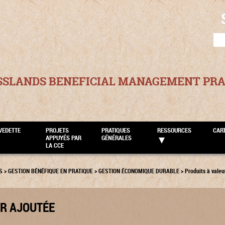
SEA
FOR
SSLANDS BENEFICIAL MANAGEMENT PRA
VEDETTE
PROJETS
PRATIQUES
RESSOURCES
CAR
APPUYÉS PAR
GÉNÉRALES
LA CCE
S
>
GESTION BÉNÉFIQUE EN PRATIQUE
>
GESTION ÉCONOMIQUE DURABLE
>
Produits à valeu
UR AJOUTÉE