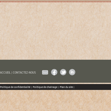
EMAIL
FACEBOOK
TWITTER
LINKEDIN
ACCUEIL
|
CONTACTEZ-NOUS
Politique de confidentialité
|
Politique de chaînage
|
Plan du site
|