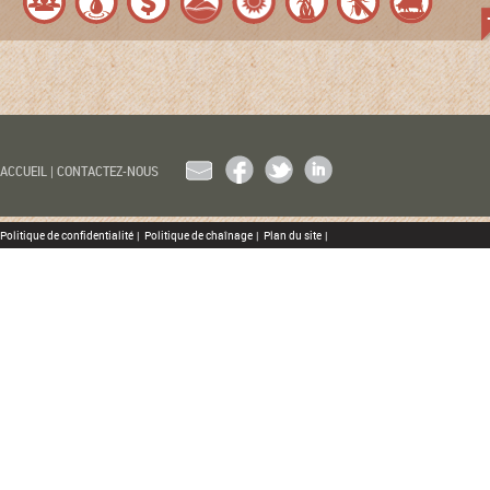
EMAIL
FACEBOOK
TWITTER
LINKEDIN
ACCUEIL
|
CONTACTEZ-NOUS
Politique de confidentialité
|
Politique de chaînage
|
Plan du site
|