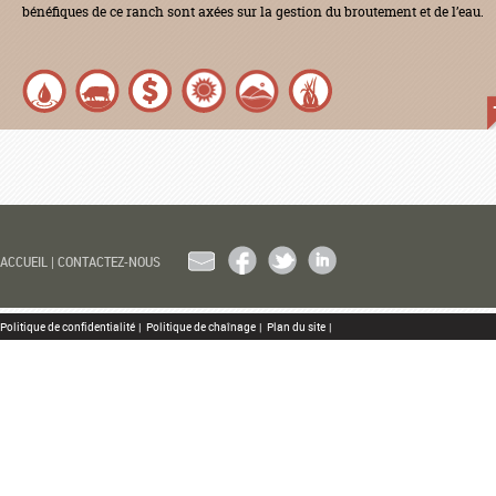
bénéfiques de ce ranch sont axées sur la gestion du broutement et de l’eau.
EMAIL
FACEBOOK
TWITTER
LINKEDIN
ACCUEIL
|
CONTACTEZ-NOUS
Politique de confidentialité
|
Politique de chaînage
|
Plan du site
|