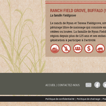
RANCH FIELD GROVE, BUFFALO 
La famille Fieldgrove
Le ranch de Ryan et Teresa Fieldgrove, sit
pâturage libre de naissage qui consiste en
cédées ou louées. La famille de Ryan Field
région depuis plus de 125 ans et ses enfa
génération à participer à l’activité.
EMAIL
FACEBOO
TW
ACCUEIL
|
CONTACTEZ-NOUS
Politique de confidentialité
|
Politique de chaînage
|
Pla