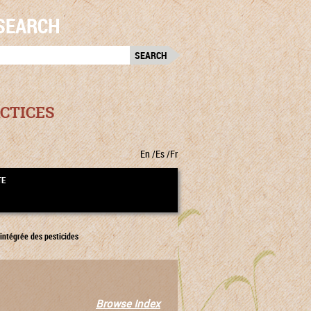
SEARCH
RCH
:
CTICES
En
Es
Fr
TE
intégrée des pesticides
Browse Index