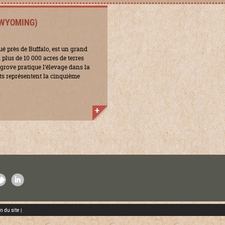
(WYOMING)
ué près de Buffalo, est un grand
 plus de 10 000 acres de terres
grove pratique l’élevage dans la
nts représentent la cinquième
K
ITTER
LINKEDIN
n du site
|