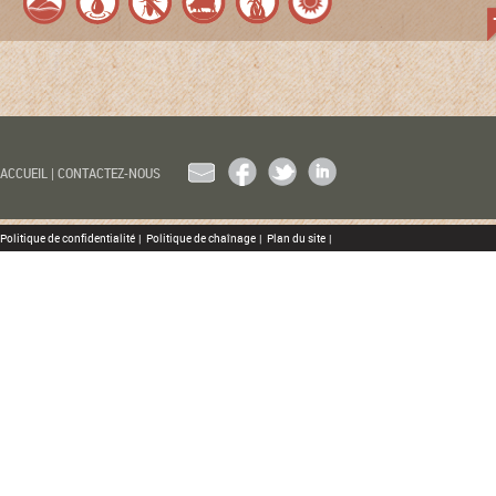
EMAIL
FACEBOOK
TWITTER
LINKEDIN
ACCUEIL
|
CONTACTEZ-NOUS
Politique de confidentialité
|
Politique de chaînage
|
Plan du site
|