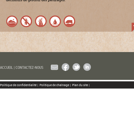
EMAIL
FACEBOOK
TWITTER
LINKEDIN
ACCUEIL
|
CONTACTEZ-NOUS
Politique de confidentialité
|
Politique de chaînage
|
Plan du site
|