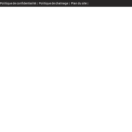
Politique de confidentialité
|
Politique de chaînage
|
Plan du site
|