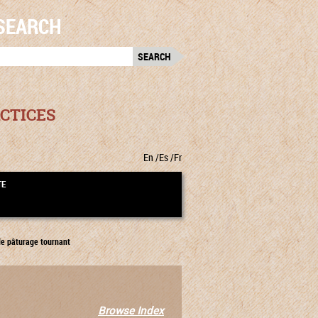
SEARCH
RCH
:
CTICES
En
Es
Fr
TE
de pâturage tournant
Browse Index