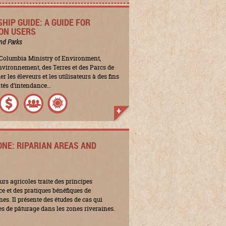
IP GUIDE: A GUIDE FOR
ON USERS
nd Parks
sh Columbia Ministry of Environment,
nvironnement, des Terres et des Parcs de
 les éleveurs et les utilisateurs à des fins
vités d’intendance…
ONE: RIPARIAN AREAS AND
rs agricoles traite des principes
e et des pratiques bénéfiques de
es. Il présente des études de cas qui
s de pâturage dans les zones riveraines.