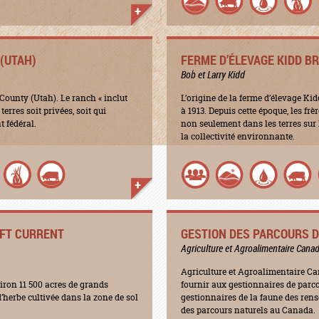
(UTAH)
FERME D’ÉLEVAGE KIDD B
Bob et Larry Kidd
County (Utah). Le ranch « inclut
L’origine de la ferme d’élevage K
erres soit privées, soit qui
à 1913. Depuis cette époque, les frè
 fédéral.
non seulement dans les terres sur l
la collectivité environnante.
IFT CURRENT
GESTION DES PARCOURS D
Agriculture et Agroalimentaire Cana
Agriculture et Agroalimentaire Ca
ron 11 500 acres de grands
fournir aux gestionnaires de parco
d’herbe cultivée dans la zone de sol
gestionnaires de la faune des rens
des parcours naturels au Canada.