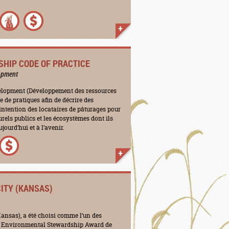
HIP CODE OF PRACTICE
lopment
elopment (Développement des ressources
e de pratiques afin de décrire des
’intention des locataires de pâturages pour
urels publics et les écosystèmes dont ils
ourd’hui et à l’avenir.
ITY (KANSAS)
ansas), a été choisi comme l’un des
 Environmental Stewardship Award de