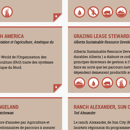
TH AMERICA
GRAZING LEASE STEWARDS
tation et l'agriculture, Amérique du
Alberta Sustainable Resource Deve
Alberta Sustainable Resource Dev
durables Alberta ) a élaboré ce cod
e World de l’Organisation des
principes directeurs de gestion à l
iculture (FAO) traite des systèmes
faire en sorte que les parcours nat
rique du Nord.
dépendent demeurent productifs auj
NGELAND
RANCH ALEXANDER, SUN C
katchewan
Ted Alexander
bre d’années par Agriculture et
Le ranch Alexander, de Sun City (K
stionnaires de parcours à assurer
lauréats régionaux du programme