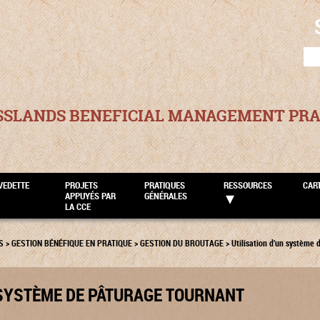
SEA
FOR
SSLANDS BENEFICIAL MANAGEMENT PRA
VEDETTE
PROJETS
PRATIQUES
RESSOURCES
CAR
APPUYÉS PAR
GÉNÉRALES
LA CCE
S
>
GESTION BÉNÉFIQUE EN PRATIQUE
>
GESTION DU BROUTAGE
>
Utilisation d’un système 
 SYSTÈME DE PÂTURAGE TOURNANT