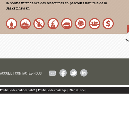
la bonne intendance des ressources en parcours naturels de la
Saskatchewan.
Pa
EMAIL
FACEBOOK
TWITTER
LINKEDIN
ACCUEIL
|
CONTACTEZ-NOUS
Politique de confidentialité
|
Politique de chaînage
|
Plan du site
|