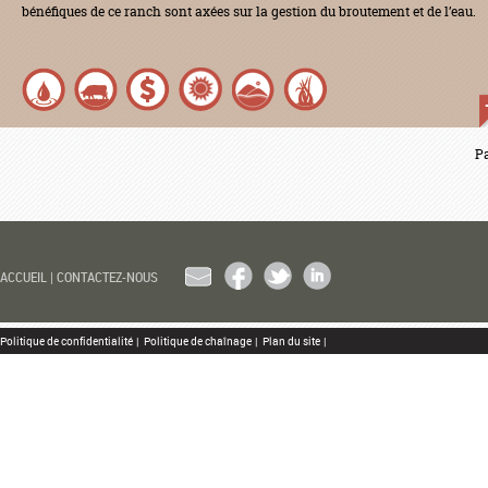
bénéfiques de ce ranch sont axées sur la gestion du broutement et de l’eau.
Pa
EMAIL
FACEBOOK
TWITTER
LINKEDIN
ACCUEIL
|
CONTACTEZ-NOUS
Politique de confidentialité
|
Politique de chaînage
|
Plan du site
|